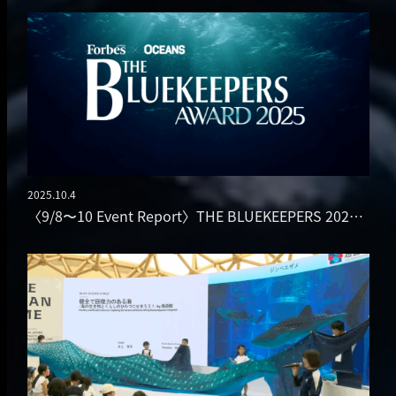
2025.10.4
投稿日
〈9/8〜10 Event Report〉THE BLUEKEEPERS 202…