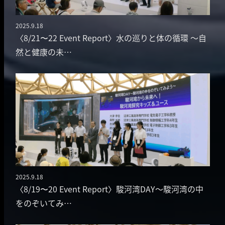
2025.9.18
投稿日
〈8/21〜22 Event Report〉水の巡りと体の循環 ～自
然と健康の未…
2025.9.18
投稿日
〈8/19〜20 Event Report〉駿河湾DAY～駿河湾の中
をのぞいてみ…