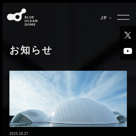
メ
イ
JP
ン
コ
ン
テ
お知らせ
ン
ツ
へ
移
動
2025.10.27
投稿日