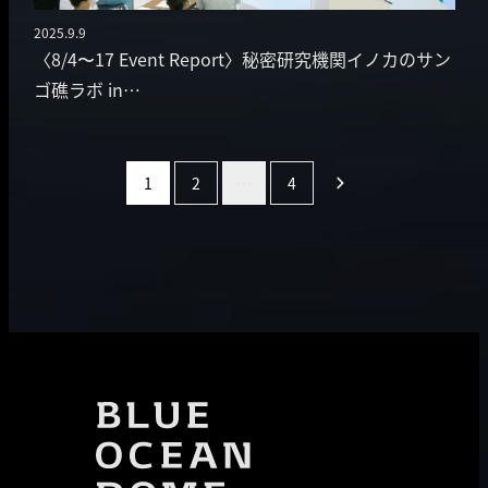
2025.9.9
投稿日
〈8/4〜17 Event Report〉秘密研究機関イノカのサン
ゴ礁ラボ in…
投
1
2
…
4
稿
の
ペ
ー
ジ
送