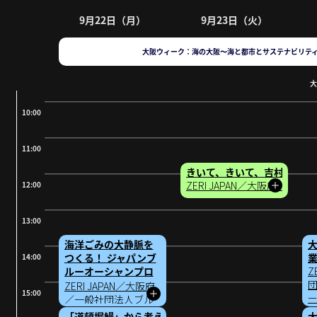
9月22日（月）
9月23日（火）
大阪ウィーク：海の大阪〜海と都市とサステナビリテ
大
10:00
11:00
きいて、きいて、吉村知事！
ZERI JAPAN／大阪府／
12:00
13:00
海洋ごみの大静脈を
つくる！ ジャパンブ
14:00
ルーオーシャンプロ
Z
ジェクト
団
ZERI JAPAN／大阪府
15:00
／一般社団法人ブル
ーオーシャンイニシ
「道頓堀鰻」から考える『全国豊かな海づくり大会』開