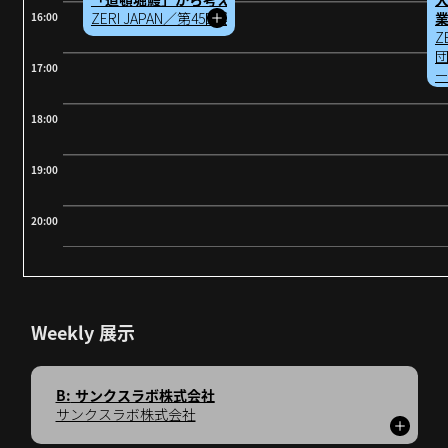
アチブ
ZERI JAPAN／第45回全国豊かな海づくり大会大阪府実
16:00
Z
団
17:00
18:00
19:00
20:00
Weekly 展示
B:
サンクスラボ株式会社
サンクスラボ株式会社