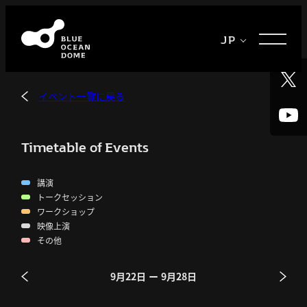
メ
イ
JP
ン
コ
ン
イベント一覧に戻る
テ
ン
ツ
Timetable of Events
へ
講演
移
トークセッション
動
ワークショップ
映像上演
その他
9月22日 ー 9月28日